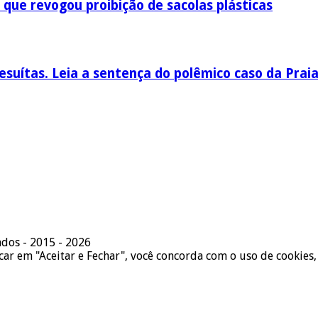
 que revogou proibição de sacolas plásticas
esuítas. Leia a sentença do polêmico caso da Prai
ados - 2015 - 2026
icar em "Aceitar e Fechar", você concorda com o uso de cookies,