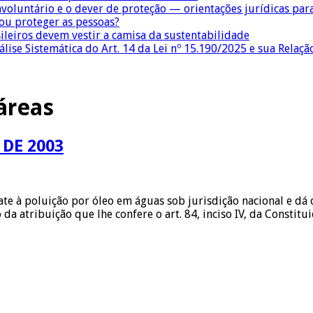
nvoluntário e o dever de proteção — orientações jurídicas pa
 ou proteger as pessoas?
sileiros devem vestir a camisa da sustentabilidade
lise Sistemática do Art. 14 da Lei nº 15.190/2025 e sua Relaçã
áreas
 DE 2003
bate à poluição por óleo em águas sob jurisdição nacional 
 atribuição que lhe confere o art. 84, inciso IV, da Constitu