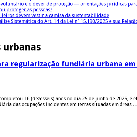
nvoluntário e o dever de proteção — orientações jurídicas pa
 ou proteger as pessoas?
sileiros devem vestir a camisa da sustentabilidade
lise Sistemática do Art. 14 da Lei nº 15.190/2025 e sua Relaçã
 urbanas
para regularização fundiária urbana em
 completou 16 (dezesseis) anos no dia 25 de junho de 2025, é e
diária das ocupações incidentes em terras situadas em áreas 