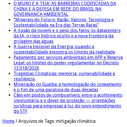
O MURO E A TEIA: AS BARREIRAS CODIFICADAS DA
CHINA E A DEFESA EM REDE DO BRASIL NA
GOVERNANÇA AMBIENTAL
“Minerais do Futuro: Razão, Valores, Tecnologia e
Sustentabilidade na Era das Terras Raras”
A ilusão da nuvem e o peso dos fatos: os datacenters
da IA, o risco hídrico oculto e a nova fronteira da
grilagem das águas
A Guerra Invisível da Energia: quando a
sustentabilidade encontra os limites da realidade
Pagamento por serviços ambientais em APP e Reserva
Legal: os limites do poder regulamentar no Decreto
13.018/2026
Tragédias Climáticas: memória, vulnerabilidade e
resiliência
Mineração no Guaíba: a homologação do zoneamento
e o fim de uma paralisia de duas décadas
Cães em postos de combustíveis: entre o acolhimento
involuntário e o dever de proteção — orientações
jurídicas para empresas à luz do novo entendimento
do STF
Home
/
Arquivos de Tags: mitigação climática