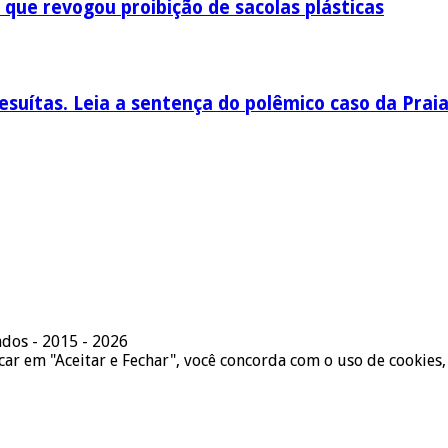
 que revogou proibição de sacolas plásticas
esuítas. Leia a sentença do polêmico caso da Prai
ados - 2015 - 2026
icar em "Aceitar e Fechar", você concorda com o uso de cookies,