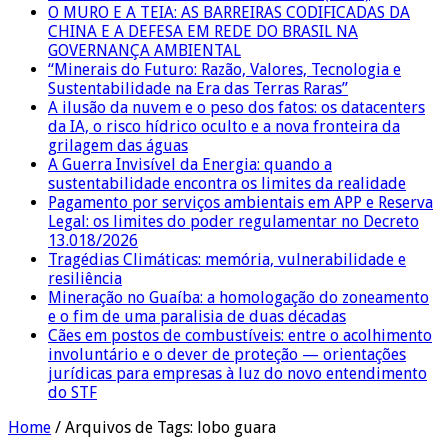
O MURO E A TEIA: AS BARREIRAS CODIFICADAS DA
CHINA E A DEFESA EM REDE DO BRASIL NA
GOVERNANÇA AMBIENTAL
“Minerais do Futuro: Razão, Valores, Tecnologia e
Sustentabilidade na Era das Terras Raras”
A ilusão da nuvem e o peso dos fatos: os datacenters
da IA, o risco hídrico oculto e a nova fronteira da
grilagem das águas
A Guerra Invisível da Energia: quando a
sustentabilidade encontra os limites da realidade
Pagamento por serviços ambientais em APP e Reserva
Legal: os limites do poder regulamentar no Decreto
13.018/2026
Tragédias Climáticas: memória, vulnerabilidade e
resiliência
Mineração no Guaíba: a homologação do zoneamento
e o fim de uma paralisia de duas décadas
Cães em postos de combustíveis: entre o acolhimento
involuntário e o dever de proteção — orientações
jurídicas para empresas à luz do novo entendimento
do STF
Home
/
Arquivos de Tags: lobo guara