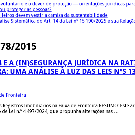
nvoluntário e o dever de proteção — orientações jurídicas pa
 ou proteger as pessoas?
sileiros devem vestir a camisa da sustentabilidade
lise Sistemática do Art. 14 da Lei nº 15.190/2025 e sua Relaçã
.178/2015
24 E A (IN)SEGURANÇA JURÍDICA NA RA
 UMA ANÁLISE À LUZ DAS LEIS NºS 13.
 Registros Imobiliários na Faixa de Fronteira RESUMO: Este art
o de Lei n.º 4.497/2024, que propunha alterações nas …