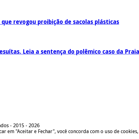
 que revogou proibição de sacolas plásticas
esuítas. Leia a sentença do polêmico caso da Prai
ados - 2015 - 2026
icar em "Aceitar e Fechar", você concorda com o uso de cookies,