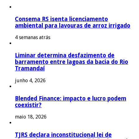
Consema RS isenta licenciamento
ambiental para lavouras de arroz irrigado
4 semanas atrás
Liminar determina desfazimento de
barramento entre lagoas da bacia do Rio
Tramandaí
junho 4, 2026
Blended Finance: impacto e lucro podem
coexistir?
maio 18, 2026
TJRS declara inconstitucional lei de