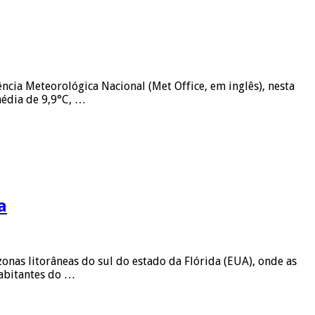
cia Meteorológica Nacional (Met Office, em inglês), nesta
média de 9,9°C, …
a
onas litorâneas do sul do estado da Flórida (EUA), onde as
abitantes do …