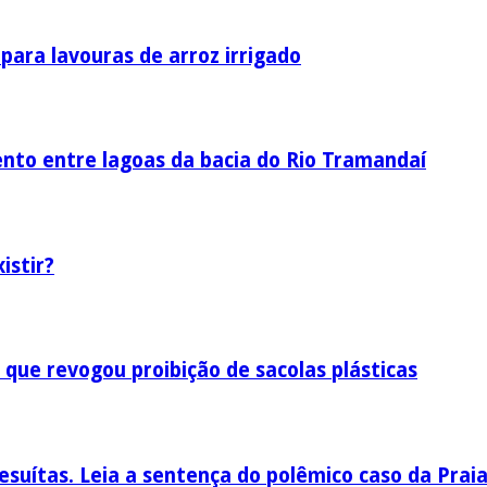
ara lavouras de arroz irrigado
nto entre lagoas da bacia do Rio Tramandaí
istir?
 que revogou proibição de sacolas plásticas
esuítas. Leia a sentença do polêmico caso da Prai