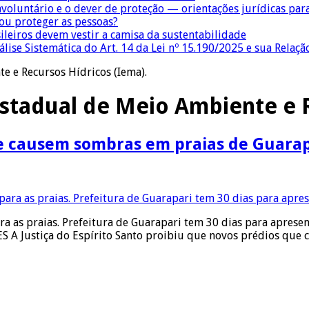
nvoluntário e o dever de proteção — orientações jurídicas pa
 ou proteger as pessoas?
sileiros devem vestir a camisa da sustentabilidade
lise Sistemática do Art. 14 da Lei nº 15.190/2025 e sua Relaçã
e e Recursos Hídricos (Iema).
Estadual de Meio Ambiente e 
ue causem sombras em praias de Guara
as praias. Prefeitura de Guarapari tem 30 dias para apresent
ES A Justiça do Espírito Santo proibiu que novos prédios que