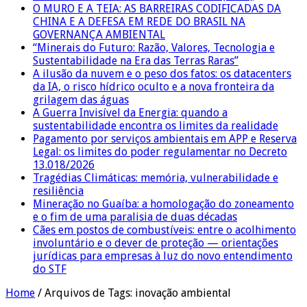
O MURO E A TEIA: AS BARREIRAS CODIFICADAS DA
CHINA E A DEFESA EM REDE DO BRASIL NA
GOVERNANÇA AMBIENTAL
“Minerais do Futuro: Razão, Valores, Tecnologia e
Sustentabilidade na Era das Terras Raras”
A ilusão da nuvem e o peso dos fatos: os datacenters
da IA, o risco hídrico oculto e a nova fronteira da
grilagem das águas
A Guerra Invisível da Energia: quando a
sustentabilidade encontra os limites da realidade
Pagamento por serviços ambientais em APP e Reserva
Legal: os limites do poder regulamentar no Decreto
13.018/2026
Tragédias Climáticas: memória, vulnerabilidade e
resiliência
Mineração no Guaíba: a homologação do zoneamento
e o fim de uma paralisia de duas décadas
Cães em postos de combustíveis: entre o acolhimento
involuntário e o dever de proteção — orientações
jurídicas para empresas à luz do novo entendimento
do STF
Home
/
Arquivos de Tags: inovação ambiental