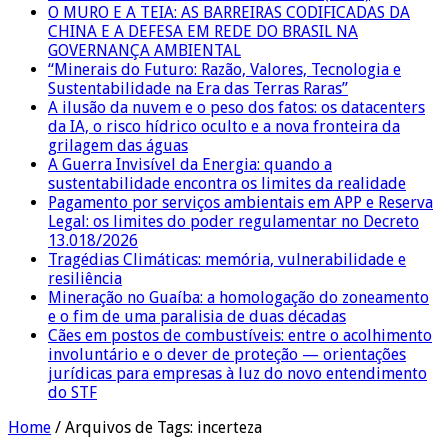
O MURO E A TEIA: AS BARREIRAS CODIFICADAS DA
CHINA E A DEFESA EM REDE DO BRASIL NA
GOVERNANÇA AMBIENTAL
“Minerais do Futuro: Razão, Valores, Tecnologia e
Sustentabilidade na Era das Terras Raras”
A ilusão da nuvem e o peso dos fatos: os datacenters
da IA, o risco hídrico oculto e a nova fronteira da
grilagem das águas
A Guerra Invisível da Energia: quando a
sustentabilidade encontra os limites da realidade
Pagamento por serviços ambientais em APP e Reserva
Legal: os limites do poder regulamentar no Decreto
13.018/2026
Tragédias Climáticas: memória, vulnerabilidade e
resiliência
Mineração no Guaíba: a homologação do zoneamento
e o fim de uma paralisia de duas décadas
Cães em postos de combustíveis: entre o acolhimento
involuntário e o dever de proteção — orientações
jurídicas para empresas à luz do novo entendimento
do STF
Home
/
Arquivos de Tags: incerteza