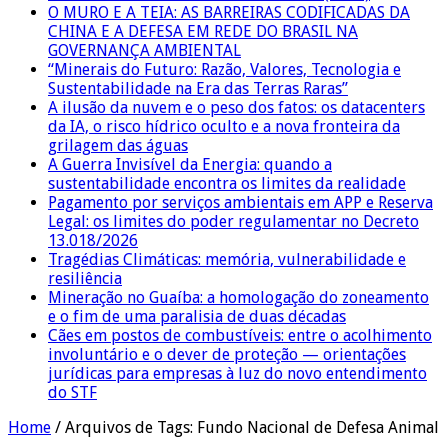
O MURO E A TEIA: AS BARREIRAS CODIFICADAS DA
CHINA E A DEFESA EM REDE DO BRASIL NA
GOVERNANÇA AMBIENTAL
“Minerais do Futuro: Razão, Valores, Tecnologia e
Sustentabilidade na Era das Terras Raras”
A ilusão da nuvem e o peso dos fatos: os datacenters
da IA, o risco hídrico oculto e a nova fronteira da
grilagem das águas
A Guerra Invisível da Energia: quando a
sustentabilidade encontra os limites da realidade
Pagamento por serviços ambientais em APP e Reserva
Legal: os limites do poder regulamentar no Decreto
13.018/2026
Tragédias Climáticas: memória, vulnerabilidade e
resiliência
Mineração no Guaíba: a homologação do zoneamento
e o fim de uma paralisia de duas décadas
Cães em postos de combustíveis: entre o acolhimento
involuntário e o dever de proteção — orientações
jurídicas para empresas à luz do novo entendimento
do STF
Home
/
Arquivos de Tags: Fundo Nacional de Defesa Animal