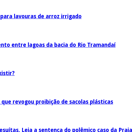
ara lavouras de arroz irrigado
nto entre lagoas da bacia do Rio Tramandaí
istir?
 que revogou proibição de sacolas plásticas
esuítas. Leia a sentença do polêmico caso da Prai