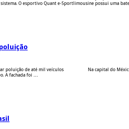
 sistema. O esportivo Quant e-Sportlimousine possui uma bate
poluição
izar poluição de até mil veículos Na capital do México, u
eo. A fachada foi …
sil