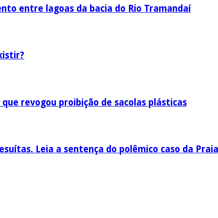
nto entre lagoas da bacia do Rio Tramandaí
istir?
 que revogou proibição de sacolas plásticas
esuítas. Leia a sentença do polêmico caso da Prai