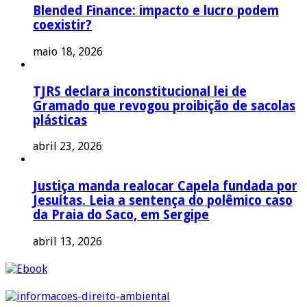
Blended Finance: impacto e lucro podem
coexistir?
maio 18, 2026
TJRS declara inconstitucional lei de
Gramado que revogou proibição de sacolas
plásticas
abril 23, 2026
Justiça manda realocar Capela fundada por
Jesuítas. Leia a sentença do polêmico caso
da Praia do Saco, em Sergipe
abril 13, 2026