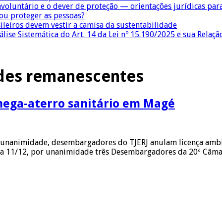
nvoluntário e o dever de proteção — orientações jurídicas pa
 ou proteger as pessoas?
sileiros devem vestir a camisa da sustentabilidade
lise Sistemática do Art. 14 da Lei nº 15.190/2025 e sua Relaçã
des remanescentes
mega-aterro sanitário em Magé
r unanimidade, desembargadores do TJERJ anulam licença ambi
dia 11/12, por unanimidade três Desembargadores da 20ª Câmar