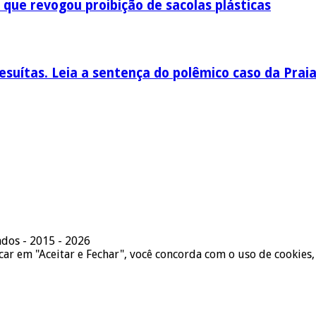
 que revogou proibição de sacolas plásticas
esuítas. Leia a sentença do polêmico caso da Prai
ados - 2015 - 2026
icar em "Aceitar e Fechar", você concorda com o uso de cookies,