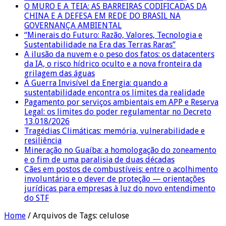
O MURO E A TEIA: AS BARREIRAS CODIFICADAS DA
CHINA E A DEFESA EM REDE DO BRASIL NA
GOVERNANÇA AMBIENTAL
“Minerais do Futuro: Razão, Valores, Tecnologia e
Sustentabilidade na Era das Terras Raras”
A ilusão da nuvem e o peso dos fatos: os datacenters
da IA, o risco hídrico oculto e a nova fronteira da
grilagem das águas
A Guerra Invisível da Energia: quando a
sustentabilidade encontra os limites da realidade
Pagamento por serviços ambientais em APP e Reserva
Legal: os limites do poder regulamentar no Decreto
13.018/2026
Tragédias Climáticas: memória, vulnerabilidade e
resiliência
Mineração no Guaíba: a homologação do zoneamento
e o fim de uma paralisia de duas décadas
Cães em postos de combustíveis: entre o acolhimento
involuntário e o dever de proteção — orientações
jurídicas para empresas à luz do novo entendimento
do STF
Home
/
Arquivos de Tags: celulose