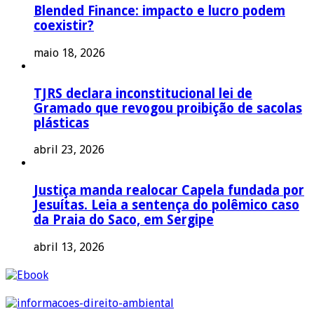
Blended Finance: impacto e lucro podem
coexistir?
maio 18, 2026
TJRS declara inconstitucional lei de
Gramado que revogou proibição de sacolas
plásticas
abril 23, 2026
Justiça manda realocar Capela fundada por
Jesuítas. Leia a sentença do polêmico caso
da Praia do Saco, em Sergipe
abril 13, 2026