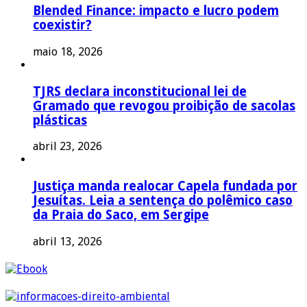
Blended Finance: impacto e lucro podem
coexistir?
maio 18, 2026
TJRS declara inconstitucional lei de
Gramado que revogou proibição de sacolas
plásticas
abril 23, 2026
Justiça manda realocar Capela fundada por
Jesuítas. Leia a sentença do polêmico caso
da Praia do Saco, em Sergipe
abril 13, 2026