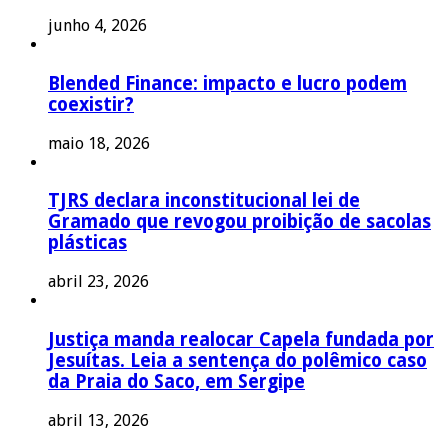
junho 4, 2026
Blended Finance: impacto e lucro podem
coexistir?
maio 18, 2026
TJRS declara inconstitucional lei de
Gramado que revogou proibição de sacolas
plásticas
abril 23, 2026
Justiça manda realocar Capela fundada por
Jesuítas. Leia a sentença do polêmico caso
da Praia do Saco, em Sergipe
abril 13, 2026