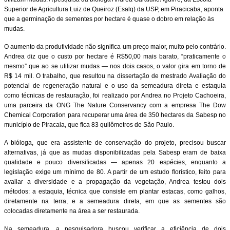
Superior de Agricultura Luiz de Queiroz (Esalq) da USP, em Piracicaba, aponta
que a germinação de sementes por hectare é quase o dobro em relação às
mudas.
O aumento da produtividade não significa um preço maior, muito pelo contrário.
Andrea diz que o custo por hectare é R$50,00 mais barato, “praticamente o
mesmo” que ao se utilizar mudas — nos dois casos, o valor gira em torno de
R$ 14 mil. O trabalho, que resultou na dissertação de mestrado Avaliação do
potencial de regeneração natural e o uso da semeadura direta e estaquia
como técnicas de restauração, foi realizado por Andrea no Projeto Cachoeira,
uma parceira da ONG The Nature Conservancy com a empresa The Dow
Chemical Corporation para recuperar uma área de 350 hectares da Sabesp no
município de Piracaia, que fica 83 quilômetros de São Paulo.
A bióloga, que era assistente de conservação do projeto, precisou buscar
alternativas, já que as mudas disponibilizadas pela Sabesp eram de baixa
qualidade e pouco diversificadas — apenas 20 espécies, enquanto a
legislação exige um mínimo de 80. A partir de um estudo florístico, feito para
avaliar a diversidade e a propagação da vegetação, Andrea testou dois
métodos: a estaquia, técnica que consiste em plantar estacas, como galhos,
diretamente na terra, e a semeadura direta, em que as sementes são
colocadas diretamente na área a ser restaurada.
Na semeadura, a pesquisadora buscou verificar a eficiência de dois