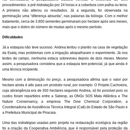
procedimentos: a pré-hidratação por 24 horas e a cobertura com palha ou terra.
A primeira não alterou os resultados. Já a segunda, foi observada na
germinação uma “diferença absurda”, nas palavras da bióloga. Com o melhor
tratamento, cerca de 3.800 sementes germinaram por hectare após seis meses,
mais que o dobro do número de mudas após o mesmo período.
Dificuldades
Já a estaquia não teve sucesso. Andrea tentou o plantio na casa de vegetação
da Esalq, mas problemas com a irrigação atrapalharam o experimento. Já nos
testes de campo, nenhuma estaca sobreviveu depois de dois meses. Mesmo
assim, a pesquisadora considera que a estaquia tem potencial, já que ainda é
uma técnica incipiente.
Mesmo com a diminuição no preço, a pesquisadora afirma que o valor por
hectare ainda é alto para um produtor rural, por exemplo. O Projeto Cachoeira,
cuja abrangência era de 350 hectares segundo Andrea, só foi possível pois os
custos foram repartidos entre a Sabesp, as ONGs SOS Mata Atlântica e The
Nature Conservancy, a empresa The Dow Chemical Corporation, a
Coordenadoria de Assistência Técnica Integral (Cati) do Estado de São Paulo e
a Prefeitura Municipal de Piracaia.
Uma das estratégias usadas pelo projeto na restauração ecológica da região
foi a criação da Cooperativa Ambiência, que é responsável pela proteção da