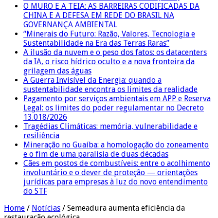
O MURO E A TEIA: AS BARREIRAS CODIFICADAS DA
CHINA E A DEFESA EM REDE DO BRASIL NA
GOVERNANÇA AMBIENTAL
“Minerais do Futuro: Razão, Valores, Tecnologia e
Sustentabilidade na Era das Terras Raras”
A ilusão da nuvem e o peso dos fatos: os datacenters
da IA, o risco hídrico oculto e a nova fronteira da
grilagem das águas
A Guerra Invisível da Energia: quando a
sustentabilidade encontra os limites da realidade
Pagamento por serviços ambientais em APP e Reserva
Legal: os limites do poder regulamentar no Decreto
13.018/2026
Tragédias Climáticas: memória, vulnerabilidade e
resiliência
Mineração no Guaíba: a homologação do zoneamento
e o fim de uma paralisia de duas décadas
Cães em postos de combustíveis: entre o acolhimento
involuntário e o dever de proteção — orientações
jurídicas para empresas à luz do novo entendimento
do STF
Home
/
Notícias
/
Semeadura aumenta eficiência da
restauração ecológica