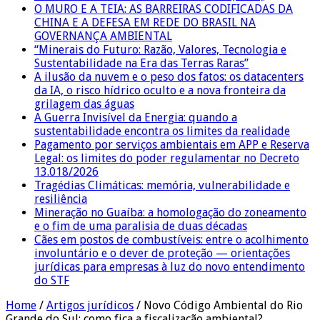
O MURO E A TEIA: AS BARREIRAS CODIFICADAS DA
CHINA E A DEFESA EM REDE DO BRASIL NA
GOVERNANÇA AMBIENTAL
“Minerais do Futuro: Razão, Valores, Tecnologia e
Sustentabilidade na Era das Terras Raras”
A ilusão da nuvem e o peso dos fatos: os datacenters
da IA, o risco hídrico oculto e a nova fronteira da
grilagem das águas
A Guerra Invisível da Energia: quando a
sustentabilidade encontra os limites da realidade
Pagamento por serviços ambientais em APP e Reserva
Legal: os limites do poder regulamentar no Decreto
13.018/2026
Tragédias Climáticas: memória, vulnerabilidade e
resiliência
Mineração no Guaíba: a homologação do zoneamento
e o fim de uma paralisia de duas décadas
Cães em postos de combustíveis: entre o acolhimento
involuntário e o dever de proteção — orientações
jurídicas para empresas à luz do novo entendimento
do STF
Home
/
Artigos jurídicos
/
Novo Código Ambiental do Rio
Grande do Sul: como fica a fiscalização ambiental?