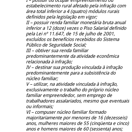
I – possuir ou ocupar empreendimento ou
estabelecimento rural afetado pela infração com
área total inferior a 4 (quatro) módulos rurais
definidos pela legislação em vigor;
II – possuir renda familiar monetária bruta anual
inferior a 12 (doze) vezes o Piso Salarial definido
pela Lei nº 11.647, de 15 de julho de 2001,
excluídos os benefícios recebidos do Sistema
Público de Seguridade Social;
III – obtiver sua renda familiar
predominantemente da atividade econômica
relacionada à infração;
IV – destinar sua produção vinculada à infração
predominantemente para a subsistência do
núcleo familiar;
V – utilizar, na atividade vinculada à infração,
exclusivamente o trabalho do próprio núcleo
familiar empreendedor, sem emprego de
trabalhadores assalariados, mesmo que eventuais
ou informais;
VI – compuser núcleo familiar formado
majoritariamente por menores de 16 (dezesseis)
anos, mulheres maiores de 55 (cinqüenta e cinco)
anos e homens maiores de 60 (sessenta) anos;