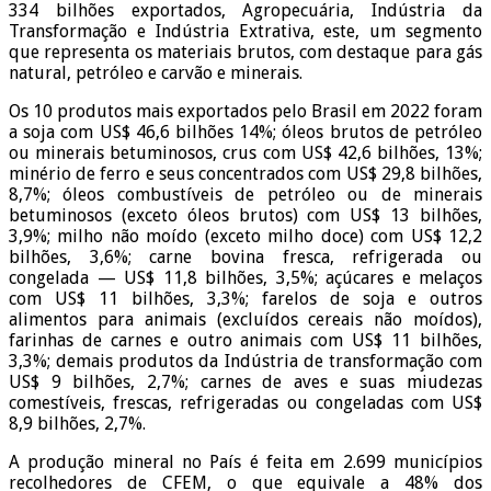
334 bilhões exportados, Agropecuária, Indústria da
Transformação e Indústria Extrativa, este, um segmento
que representa os materiais brutos, com destaque para gás
natural, petróleo e carvão e minerais.
Os 10 produtos mais exportados pelo Brasil em 2022 foram
a soja com US$ 46,6 bilhões 14%; óleos brutos de petróleo
ou minerais betuminosos, crus com US$ 42,6 bilhões, 13%;
minério de ferro e seus concentrados com US$ 29,8 bilhões,
8,7%; óleos combustíveis de petróleo ou de minerais
betuminosos (exceto óleos brutos) com US$ 13 bilhões,
3,9%; milho não moído (exceto milho doce) com US$ 12,2
bilhões, 3,6%; carne bovina fresca, refrigerada ou
congelada — US$ 11,8 bilhões, 3,5%; açúcares e melaços
com US$ 11 bilhões, 3,3%; farelos de soja e outros
alimentos para animais (excluídos cereais não moídos),
farinhas de carnes e outro animais com US$ 11 bilhões,
3,3%; demais produtos da Indústria de transformação com
US$ 9 bilhões, 2,7%; carnes de aves e suas miudezas
comestíveis, frescas, refrigeradas ou congeladas com US$
8,9 bilhões, 2,7%.
A produção mineral no País é feita em 2.699 municípios
recolhedores de CFEM, o que equivale a 48% dos