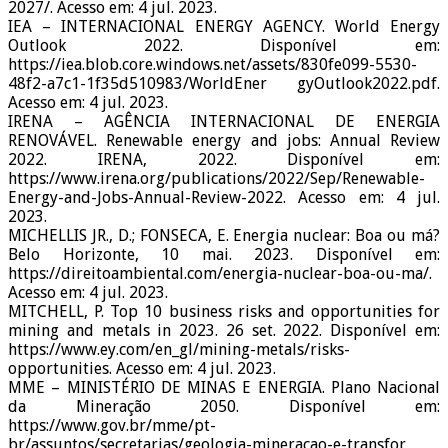
2027/. Acesso em: 4 jul. 2023.
IEA – INTERNACIONAL ENERGY AGENCY. World Energy
Outlook 2022. Disponível em:
https://iea.blob.core.windows.net/assets/830fe099-5530-
48f2-a7c1-1f35d510983/WorldEner gyOutlook2022.pdf.
Acesso em: 4 jul. 2023.
IRENA – AGÊNCIA INTERNACIONAL DE ENERGIA
RENOVÁVEL. Renewable energy and jobs: Annual Review
2022. IRENA, 2022. Disponível em:
https://www.irena.org/publications/2022/Sep/Renewable-
Energy-and-Jobs-Annual-Review-2022. Acesso em: 4 jul.
2023.
MICHELLIS JR., D.; FONSECA, E. Energia nuclear: Boa ou má?
Belo Horizonte, 10 mai. 2023. Disponível em:
https://direitoambiental.com/energia-nuclear-boa-ou-ma/.
Acesso em: 4 jul. 2023.
MITCHELL, P. Top 10 business risks and opportunities for
mining and metals in 2023. 26 set. 2022. Disponível em:
https://www.ey.com/en_gl/mining-metals/risks-
opportunities. Acesso em: 4 jul. 2023.
MME – MINISTÉRIO DE MINAS E ENERGIA. Plano Nacional
da Mineração 2050. Disponível em:
https://www.gov.br/mme/pt-
br/assuntos/secretarias/geologia-mineracao-e-transfor