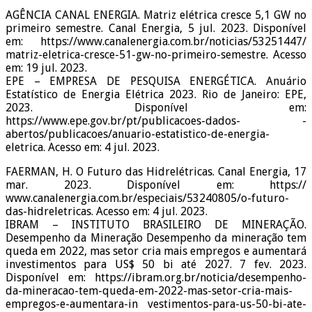
AGÊNCIA CANAL ENERGIA. Matriz elétrica cresce 5,1 GW no
primeiro semestre. Canal Energia, 5 jul. 2023. Disponível
em: https://www.canalenergia.com.br/noticias/53251447/
matriz-eletrica-cresce-51-gw-no-primeiro-semestre. Acesso
em: 19 jul. 2023.
EPE – EMPRESA DE PESQUISA ENERGÉTICA. Anuário
Estatístico de Energia Elétrica 2023. Rio de Janeiro: EPE,
2023. Disponível em:
https://www.epe.gov.br/pt/publicacoes-dados- -
abertos/publicacoes/anuario-estatistico-de-energia-
eletrica. Acesso em: 4 jul. 2023.
FAERMAN, H. O Futuro das Hidrelétricas. Canal Energia, 17
mar. 2023. Disponível em: https://
www.canalenergia.com.br/especiais/53240805/o-futuro-
das-hidreletricas. Acesso em: 4 jul. 2023.
IBRAM – INSTITUTO BRASILEIRO DE MINERAÇÃO.
Desempenho da Mineração Desempenho da mineração tem
queda em 2022, mas setor cria mais empregos e aumentará
investimentos para US$ 50 bi até 2027. 7 fev. 2023.
Disponível em: https://ibram.org.br/noticia/desempenho-
da-mineracao-tem-queda-em-2022-mas-setor-cria-mais-
empregos-e-aumentara-in vestimentos-para-us-50-bi-ate-