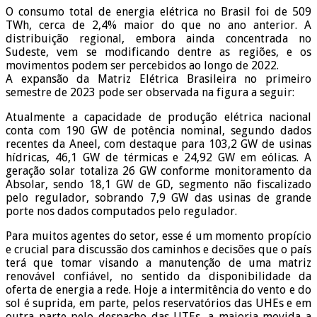
O consumo total de energia elétrica no Brasil foi de 509
TWh, cerca de 2,4% maior do que no ano anterior. A
distribuição regional, embora ainda concentrada no
Sudeste, vem se modificando dentre as regiões, e os
movimentos podem ser percebidos ao longo de 2022.
A expansão da Matriz Elétrica Brasileira no primeiro
semestre de 2023 pode ser observada na figura a seguir:
Atualmente a capacidade de produção elétrica nacional
conta com 190 GW de potência nominal, segundo dados
recentes da Aneel, com destaque para 103,2 GW de usinas
hídricas, 46,1 GW de térmicas e 24,92 GW em eólicas. A
geração solar totaliza 26 GW conforme monitoramento da
Absolar, sendo 18,1 GW de GD, segmento não fiscalizado
pelo regulador, sobrando 7,9 GW das usinas de grande
porte nos dados computados pelo regulador.
Para muitos agentes do setor, esse é um momento propício
e crucial para discussão dos caminhos e decisões que o país
terá que tomar visando a manutenção de uma matriz
renovável confiável, no sentido da disponibilidade da
oferta de energia a rede. Hoje a intermitência do vento e do
sol é suprida, em parte, pelos reservatórios das UHEs e em
outra parte pelo despacho das UTEs, a maioria movida a