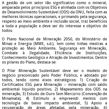
A gestão de um setor tão significativo como o mineral,
amparada pelos princípios ESG e alinhada com os Objetivos
de Desenvolvimento Sustentável (ODS) da ONU, feita com as
melhores técnicas operacionais, e primando pela segurança,
respeito ao meio ambiente e inclusão social, traz benefícios
a toda a população e deve ser do interesse e objetivo de
todos.
O Plano Nacional de Mineração 2050, do Ministério de
Minas e Energia (MME, s.d.), tem como linhas mestras a
proteção ao Meio Ambiente, Segurança em Mineração,
Combate à Ilegalidade, Eficiência de Instituições,
Conhecimento Geológico e Atração de Investimentos. Dentre
os pilares do Plano, destaca-se:
O Pilar Mineração Sustentável deve ser o modelo de
negócio preconizado pelo Poder Público, e adotado por
todos, tendo como eixos estratégicos: 1) Criação de
Certificados ESG para Mineração – mineração com saldo
ambiental líquido positivo, 2) Mapeamento dos ODS na
mineração, 3) Estudo de Ouro Sem Mercúrio (Convenção de
Minamata), 4) Estímulo a empreendi mentos com
tecnologia de baixo impacto ambiental, 5) Apoio a
recuperação de áreas afetadas pela mineração, 6)