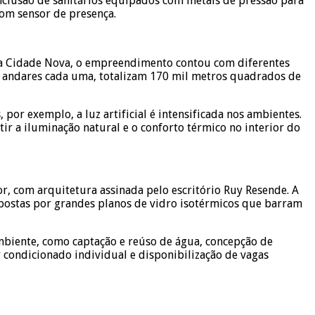
inclusão de sanitários equipados com metais de pressão para
com sensor de presença.
na Cidade Nova, o empreendimento contou com diferentes
36 andares cada uma, totalizam 170 mil metros quadrados de
por exemplo, a luz artificial é intensificada nos ambientes.
r a iluminação natural e o conforto térmico no interior do
or, com arquitetura assinada pelo escritório Ruy Resende. A
ompostas por grandes planos de vidro isotérmicos que barram
biente, como captação e reúso de água, concepção de
 condicionado individual e disponibilização de vagas