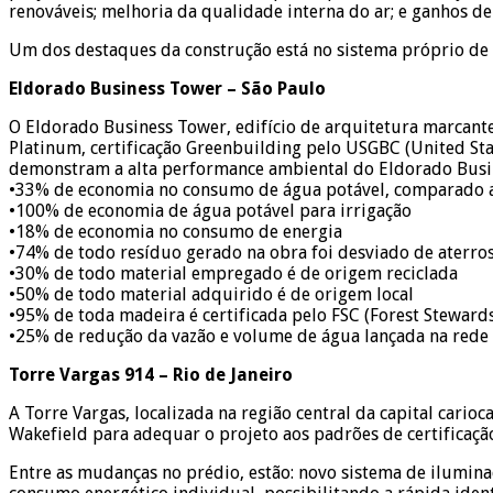
renováveis; melhoria da qualidade interna do ar; e ganhos de
Um dos destaques da construção está no sistema próprio de c
Eldorado Business Tower – São Paulo
O Eldorado Business Tower, edifício de arquitetura marcante
Platinum, certificação Greenbuilding pelo USGBC (United Sta
demonstram a alta performance ambiental do Eldorado Busi
•33% de economia no consumo de água potável, comparado a
•100% de economia de água potável para irrigação
•18% de economia no consumo de energia
•74% de todo resíduo gerado na obra foi desviado de aterro
•30% de todo material empregado é de origem reciclada
•50% de todo material adquirido é de origem local
•95% de toda madeira é certificada pelo FSC (Forest Stewards
•25% de redução da vazão e volume de água lançada na rede 
Torre Vargas 914 – Rio de Janeiro
A Torre Vargas, localizada na região central da capital cari
Wakefield para adequar o projeto aos padrões de certificaçã
Entre as mudanças no prédio, estão: novo sistema de iluminaç