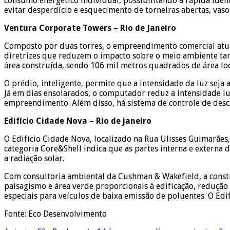
consumo energético individual, possibilitando a rápida iden
evitar desperdício e esquecimento de torneiras abertas, vaso
Ventura Corporate Towers – Rio de Janeiro
Composto por duas torres, o empreendimento comercial atu
diretrizes que reduzem o impacto sobre o meio ambiente tan
área construída, sendo 106 mil metros quadrados de área loc
O prédio, inteligente, permite que a intensidade da luz seja 
Já em dias ensolarados, o computador reduz a intensidade lu
empreendimento. Além disso, há sistema de controle de desca
Edifício Cidade Nova – Rio de janeiro
O Edifício Cidade Nova, localizado na Rua Ulisses Guimarães,
categoria Core&Shell indica que as partes interna e externa 
a radiação solar.
Com consultoria ambiental da Cushman & Wakefield, a cons
paisagismo e área verde proporcionais à edificação, redução
especiais para veículos de baixa emissão de poluentes. O Edi
Fonte: Eco Desenvolvimento