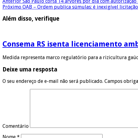
Anterior
São Paulo corta 14 árvores por dia com autorização 
Próximo
OAB – Ordem publica súmulas: é inexigível licitação
Além disso, verifique
Consema RS isenta licenciamento ambi
Medida representa marco regulatório para a rizicultura gaúc
Deixe uma resposta
O seu endereço de e-mail não será publicado.
Campos obriga
Comentário
Nome
*