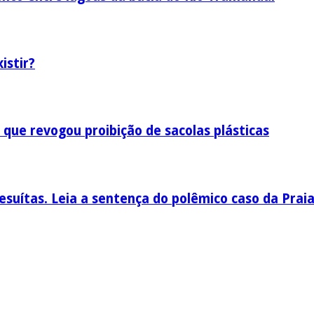
istir?
 que revogou proibição de sacolas plásticas
esuítas. Leia a sentença do polêmico caso da Prai