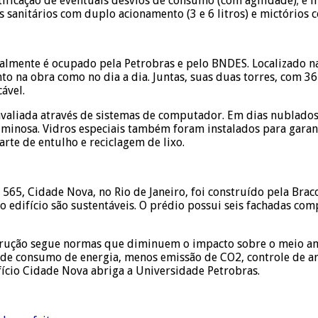
tificação de eventuais desvios de consumo (com agilidade); e 
s sanitários com duplo acionamento (3 e 6 litros) e mictórios 
almente é ocupado pela Petrobras e pelo BNDES. Localizado 
to na obra como no dia a dia. Juntas, suas duas torres, com 
ável.
avaliada através de sistemas de computador. Em dias nublados, 
minosa. Vidros especiais também foram instalados para garanti
rte de entulho e reciclagem de lixo.
 565, Cidade Nova, no Rio de Janeiro, foi construído pela Brac
do edifício são sustentáveis. O prédio possui seis fachadas c
trução segue normas que diminuem o impacto sobre o meio am
 de consumo de energia, menos emissão de CO2, controle de ar
fício Cidade Nova abriga a Universidade Petrobras.