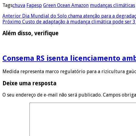
Tags
chuva
Fapesp
Green Ocean Amazon
mudanças climáticas
Anterior
Dia Mundial do Solo chama atenção para a degradaç
Próximo
Custo de adaptação à mudança climática pode ser 3
Além disso, verifique
Consema RS isenta licenciamento ambi
Medida representa marco regulatório para a rizicultura gaúc
Deixe uma resposta
O seu endereço de e-mail não será publicado.
Campos obriga