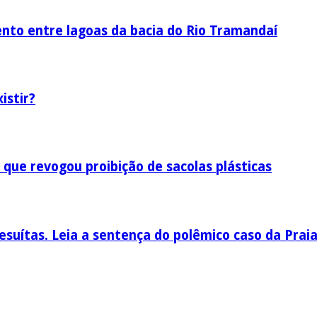
nto entre lagoas da bacia do Rio Tramandaí
istir?
 que revogou proibição de sacolas plásticas
esuítas. Leia a sentença do polêmico caso da Prai