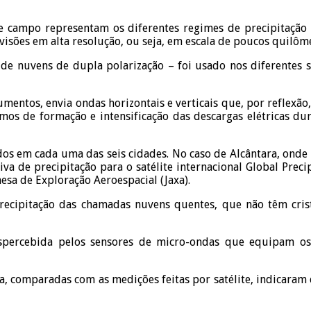
 campo representam os diferentes regimes de precipitação exi
sões em alta resolução, ou seja, em escala de poucos quilôme
de nuvens de dupla polarização – foi usado nos diferentes 
entos, envia ondas horizontais e verticais que, por reflexão,
mos de formação e intensificação das descargas elétricas 
ados em cada uma das seis cidades. No caso de Alcântara, ond
va de precipitação para o satélite internacional Global Pre
esa de Exploração Aeroespacial (Jaxa).
precipitação das chamadas nuvens quentes, que não têm crist
spercebida pelos sensores de micro-ondas que equipam os 
ra, comparadas com as medições feitas por satélite, indicara