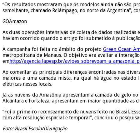
“Os resultados mostraram que os modelos ainda não são pre
semelhante, chamado Relâmpago, no norte da Argentina”, c
GOAmazon
As duas operações intensivas de coleta de dados realizada
haviam ocorrido quando o artigo foi submetido à publicação
A campanha foi feita no âmbito do projeto
Green Ocean A
metropolitana de Manaus. O objetivo era avaliar a interaçã
em
http://agencia.fapesp.br/avioes_sobrevoam_a_amazonia
Ao comentar as principais diferenças encontradas nas diver
maiores e uma camada mista, na qual há água no estado lí
elétricas nesses locais.
Já as nuvens da Amazônia apresentam a camada de gelo no t
Alcântara e Fortaleza, apresentam em maior quantidade as ch
“Foi o primeiro recenseamento de nuvens feito no Brasil. Es
com alta resolução espacial e temporal”, concluiu o pesquis
Foto: Brasil Escola/Divulgação