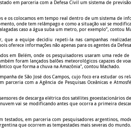
i testado em parceria com a Defesa Civil um sistema de previ
 e os colocamos em tempo real dentro de um sistema de infor
 momento, onde tem relâmpago e como a situação vai se modif
 alagadas caso a água suba um metro, por exemplo”, contou M
r, que a equipe decidiu repeti-la nas campanhas realizada
ois oferece informações não apenas para os agentes da Defesa
dados em Belém, onde os pesquisadores usaram uma rede de 
ambém foram lançados balões meteorológicos capazes de voar 
lântico que forma a chuva na Amazônia", contou Machado.
panha de São José dos Campos, cujo foco era estudar os relâm
em parceria com a Agência de Pesquisas Oceânicas e Atmosfé
ensores de descarga elétrica dos satélites geoestacionários de
nuvem vai se modificando antes que ocorra a primeira descarga
m testados, em parceria com pesquisadores argentinos, mode
 Argentina que ocorrem as tempestades mais severas do mundo.