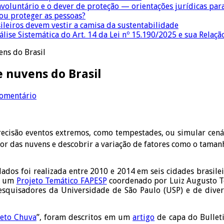
nvoluntário e o dever de proteção — orientações jurídicas pa
 ou proteger as pessoas?
sileiros devem vestir a camisa da sustentabilidade
lise Sistemática do Art. 14 da Lei nº 15.190/2025 e sua Relaçã
ns do Brasil
 nuvens do Brasil
comentário
ecisão eventos extremos, como tempestades, ou simular cenár
ior das nuvens e descobrir a variação de fatores como o taman
dos foi realizada entre 2010 e 2014 em seis cidades brasileira
de um
Projeto Temático FAPESP
coordenado por Luiz Augusto To
esquisadores da Universidade de São Paulo (USP) e de diver
jeto Chuva
”, foram descritos em um
artigo
de capa do Bulleti