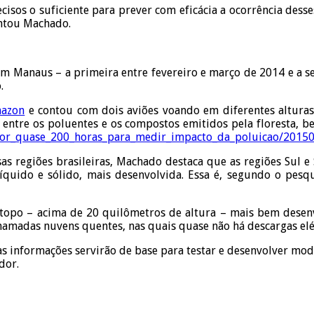
cisos o suficiente para prever com eficácia a ocorrência des
ontou Machado.
s em Manaus – a primeira entre fevereiro e março de 2014 e a
.
mazon
e contou com dois aviões voando em diferentes altura
o entre os poluentes e os compostos emitidos pela floresta,
_por_quase_200_horas_para_medir_impacto_da_poluicao/20150
sas regiões brasileiras, Machado destaca que as regiões Sul
quido e sólido, mais desenvolvida. Essa é, segundo o pesqui
opo – acima de 20 quilômetros de altura – mais bem desenvo
amadas nuvens quentes, nas quais quase não há descargas elét
sas informações servirão de base para testar e desenvolver mo
ador.