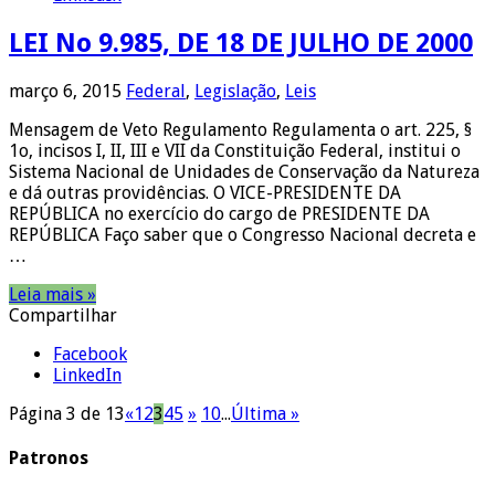
LEI No 9.985, DE 18 DE JULHO DE 2000
março 6, 2015
Federal
,
Legislação
,
Leis
Mensagem de Veto Regulamento Regulamenta o art. 225, §
1o, incisos I, II, III e VII da Constituição Federal, institui o
Sistema Nacional de Unidades de Conservação da Natureza
e dá outras providências. O VICE-PRESIDENTE DA
REPÚBLICA no exercício do cargo de PRESIDENTE DA
REPÚBLICA Faço saber que o Congresso Nacional decreta e
…
Leia mais »
Compartilhar
Facebook
LinkedIn
Página 3 de 13
«
1
2
3
4
5
»
10
...
Última »
Patronos