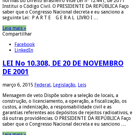
normas do Direito Brasileiro Vide Lei nº 12.441, de 2011
Institui o Código Civil. O PRESIDENTE DA REPÚBLICA Faço
saber que o Congresso Nacional decreta e eu sanciono a
seguinte Lei: P A R T E G E R A L LIVRO I …
Leia mais »
Compartilhar
Facebook
LinkedIn
LEI No 10.308, DE 20 DE NOVEMBRO
DE 2001
março 6, 2015
Federal
,
Legislação
,
Leis
Mensagem de veto Dispõe sobre a seleção de locais, a
construção, o licenciamento, a operação, a fiscalização, os
custos, a indenização, a responsabilidade civil e as
garantias referentes aos depósitos de rejeitos radioativos, e
dá outras providências. O PRESIDENTE DA REPÚBLICA Faço
saber que o Congresso Nacional decreta e eu sanciono …
Leia mais »