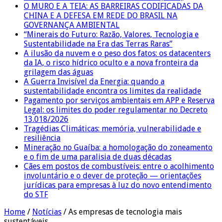
O MURO E A TEIA: AS BARREIRAS CODIFICADAS DA
CHINA E A DEFESA EM REDE DO BRASIL NA
GOVERNANÇA AMBIENTAL
“Minerais do Futuro: Razão, Valores, Tecnologia e
Sustentabilidade na Era das Terras Raras”
A ilusão da nuvem e o peso dos fatos: os datacenters
da IA, o risco hídrico oculto e a nova fronteira da
grilagem das águas
A Guerra Invisível da Energia: quando a
sustentabilidade encontra os limites da realidade
Pagamento por serviços ambientais em APP e Reserva
Legal: os limites do poder regulamentar no Decreto
13.018/2026
Tragédias Climáticas: memória, vulnerabilidade e
resiliência
Mineração no Guaíba: a homologação do zoneamento
e o fim de uma paralisia de duas décadas
Cães em postos de combustíveis: entre o acolhimento
involuntário e o dever de proteção — orientações
jurídicas para empresas à luz do novo entendimento
do STF
Home
/
Notícias
/
As empresas de tecnologia mais
sustentáveis