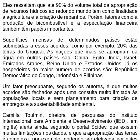
Eles ressaltam que até 90% do volume total da apropriação
de recursos hídricos ao redor do mundo tem como finalidade
a agricultura e a criação de rebanhos. Porém, fatores como a
produção de bicombustível e a especulação financeira
também têm papéis importantes.
Superfícies imensas de determinados países estão
submetidas a esses acordos, como por exemplo, 20% das
terras do Uruguai. As nações que mais se apropriam da
água em outros países são: China, Egito, Índia, Israel,
Emirados Árabes, Reino Unido e Estados Unidos; já os
hospedeiros do maior numero de acordos são: República
Democrática do Congo, Indonésia e Filipinas.
Um fator preocupante, segundo os autores, é que muitos
acordos são fechados após uma consulta muito limitada às
populações locais e sem planejamento para criação de
empregos e a sustentabilidade ambiental.
Camilla Toulmin, diretora de pesquisas do Instituto
Internacional para Ambiente e Desenvolvimento (IIED , em
inglês) alerta ainda, segundo o portal Scidev, que existem
muitas limitações nos dados, e que a apropriação das terras
é complexa, por exemplo, podendo ser efetivada por elites