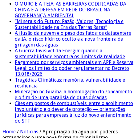
O MURO E A TEIA: AS BARREIRAS CODIFICADAS DA
CHINA E A DEFESA EM REDE DO BRASIL NA
GOVERNANÇA AMBIENTAL
“Minerais do Futuro: Razão, Valores, Tecnologia e
Sustentabilidade na Era das Terras Raras”
A ilusão da nuvem e o peso dos fatos: os datacenters
da IA, o risco hídrico oculto e a nova fronteira da
grilagem das águas
A Guerra Invisível da Energia: quando a
sustentabilidade encontra os limites da realidade
Pagamento por serviços ambientais em APP e Reserva
Legal: os limites do poder regulamentar no Decreto
13.018/2026
Tragédias Climáticas: memória, vulnerabilidade e
resiliência
Mineração no Guaíba: a homologação do zoneamento
e o fim de uma paralisia de duas décadas
Cães em postos de combustíveis: entre o acolhimento
involuntário e o dever de proteção — orientações
jurídicas para empresas à luz do novo entendimento
do STF
Home
/
Notícias
/
Apropriação da água por poderes
estrangeiros é uma nova forma de colonialismo