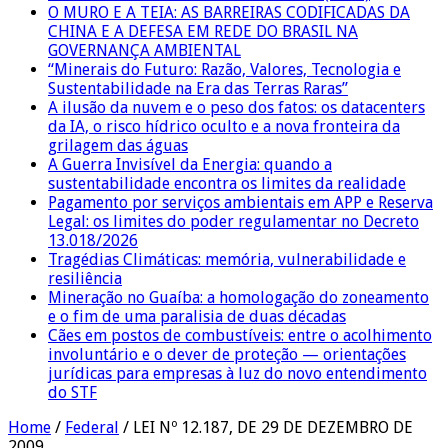
O MURO E A TEIA: AS BARREIRAS CODIFICADAS DA
CHINA E A DEFESA EM REDE DO BRASIL NA
GOVERNANÇA AMBIENTAL
“Minerais do Futuro: Razão, Valores, Tecnologia e
Sustentabilidade na Era das Terras Raras”
A ilusão da nuvem e o peso dos fatos: os datacenters
da IA, o risco hídrico oculto e a nova fronteira da
grilagem das águas
A Guerra Invisível da Energia: quando a
sustentabilidade encontra os limites da realidade
Pagamento por serviços ambientais em APP e Reserva
Legal: os limites do poder regulamentar no Decreto
13.018/2026
Tragédias Climáticas: memória, vulnerabilidade e
resiliência
Mineração no Guaíba: a homologação do zoneamento
e o fim de uma paralisia de duas décadas
Cães em postos de combustíveis: entre o acolhimento
involuntário e o dever de proteção — orientações
jurídicas para empresas à luz do novo entendimento
do STF
Home
/
Federal
/
LEI Nº 12.187, DE 29 DE DEZEMBRO DE
2009.