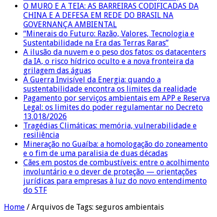
O MURO E A TEIA: AS BARREIRAS CODIFICADAS DA
CHINA E A DEFESA EM REDE DO BRASIL NA
GOVERNANÇA AMBIENTAL
“Minerais do Futuro: Razão, Valores, Tecnologia e
Sustentabilidade na Era das Terras Raras”
A ilusão da nuvem e o peso dos fatos: os datacenters
da IA, o risco hídrico oculto e a nova fronteira da
grilagem das águas
A Guerra Invisível da Energia: quando a
sustentabilidade encontra os limites da realidade
Pagamento por serviços ambientais em APP e Reserva
Legal: os limites do poder regulamentar no Decreto
13.018/2026
Tragédias Climáticas: memória, vulnerabilidade e
resiliência
Mineração no Guaíba: a homologação do zoneamento
e o fim de uma paralisia de duas décadas
Cães em postos de combustíveis: entre o acolhimento
involuntário e o dever de proteção — orientações
jurídicas para empresas à luz do novo entendimento
do STF
Home
/
Arquivos de Tags: seguros ambientais