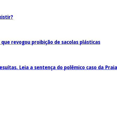
istir?
 que revogou proibição de sacolas plásticas
esuítas. Leia a sentença do polêmico caso da Prai