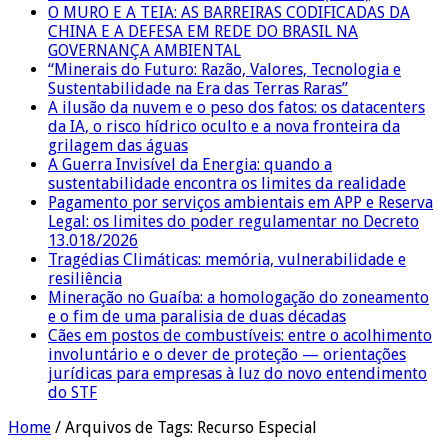
O MURO E A TEIA: AS BARREIRAS CODIFICADAS DA
CHINA E A DEFESA EM REDE DO BRASIL NA
GOVERNANÇA AMBIENTAL
“Minerais do Futuro: Razão, Valores, Tecnologia e
Sustentabilidade na Era das Terras Raras”
A ilusão da nuvem e o peso dos fatos: os datacenters
da IA, o risco hídrico oculto e a nova fronteira da
grilagem das águas
A Guerra Invisível da Energia: quando a
sustentabilidade encontra os limites da realidade
Pagamento por serviços ambientais em APP e Reserva
Legal: os limites do poder regulamentar no Decreto
13.018/2026
Tragédias Climáticas: memória, vulnerabilidade e
resiliência
Mineração no Guaíba: a homologação do zoneamento
e o fim de uma paralisia de duas décadas
Cães em postos de combustíveis: entre o acolhimento
involuntário e o dever de proteção — orientações
jurídicas para empresas à luz do novo entendimento
do STF
Home
/
Arquivos de Tags: Recurso Especial