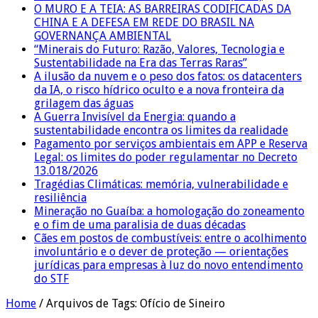
O MURO E A TEIA: AS BARREIRAS CODIFICADAS DA
CHINA E A DEFESA EM REDE DO BRASIL NA
GOVERNANÇA AMBIENTAL
“Minerais do Futuro: Razão, Valores, Tecnologia e
Sustentabilidade na Era das Terras Raras”
A ilusão da nuvem e o peso dos fatos: os datacenters
da IA, o risco hídrico oculto e a nova fronteira da
grilagem das águas
A Guerra Invisível da Energia: quando a
sustentabilidade encontra os limites da realidade
Pagamento por serviços ambientais em APP e Reserva
Legal: os limites do poder regulamentar no Decreto
13.018/2026
Tragédias Climáticas: memória, vulnerabilidade e
resiliência
Mineração no Guaíba: a homologação do zoneamento
e o fim de uma paralisia de duas décadas
Cães em postos de combustíveis: entre o acolhimento
involuntário e o dever de proteção — orientações
jurídicas para empresas à luz do novo entendimento
do STF
Home
/
Arquivos de Tags: Ofício de Sineiro