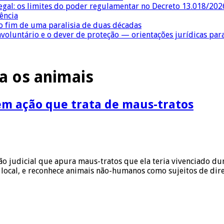
egal: os limites do poder regulamentar no Decreto 13.018/202
ência
 fim de uma paralisia de duas décadas
nvoluntário e o dever de proteção — orientações jurídicas pa
ra os animais
 em ação que trata de maus-tratos
ão judicial que apura maus-tratos que ela teria vivenciado du
vel local, e reconhece animais não-humanos como sujeitos de di