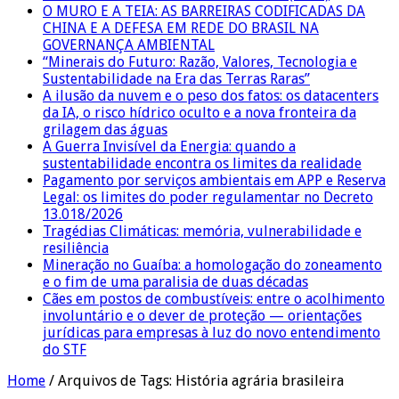
O MURO E A TEIA: AS BARREIRAS CODIFICADAS DA
CHINA E A DEFESA EM REDE DO BRASIL NA
GOVERNANÇA AMBIENTAL
“Minerais do Futuro: Razão, Valores, Tecnologia e
Sustentabilidade na Era das Terras Raras”
A ilusão da nuvem e o peso dos fatos: os datacenters
da IA, o risco hídrico oculto e a nova fronteira da
grilagem das águas
A Guerra Invisível da Energia: quando a
sustentabilidade encontra os limites da realidade
Pagamento por serviços ambientais em APP e Reserva
Legal: os limites do poder regulamentar no Decreto
13.018/2026
Tragédias Climáticas: memória, vulnerabilidade e
resiliência
Mineração no Guaíba: a homologação do zoneamento
e o fim de uma paralisia de duas décadas
Cães em postos de combustíveis: entre o acolhimento
involuntário e o dever de proteção — orientações
jurídicas para empresas à luz do novo entendimento
do STF
Home
/
Arquivos de Tags: História agrária brasileira