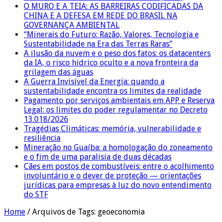
O MURO E A TEIA: AS BARREIRAS CODIFICADAS DA
CHINA E A DEFESA EM REDE DO BRASIL NA
GOVERNANÇA AMBIENTAL
“Minerais do Futuro: Razão, Valores, Tecnologia e
Sustentabilidade na Era das Terras Raras”
A ilusão da nuvem e o peso dos fatos: os datacenters
da IA, o risco hídrico oculto e a nova fronteira da
grilagem das águas
A Guerra Invisível da Energia: quando a
sustentabilidade encontra os limites da realidade
Pagamento por serviços ambientais em APP e Reserva
Legal: os limites do poder regulamentar no Decreto
13.018/2026
Tragédias Climáticas: memória, vulnerabilidade e
resiliência
Mineração no Guaíba: a homologação do zoneamento
e o fim de uma paralisia de duas décadas
Cães em postos de combustíveis: entre o acolhimento
involuntário e o dever de proteção — orientações
jurídicas para empresas à luz do novo entendimento
do STF
Home
/
Arquivos de Tags: geoeconomia