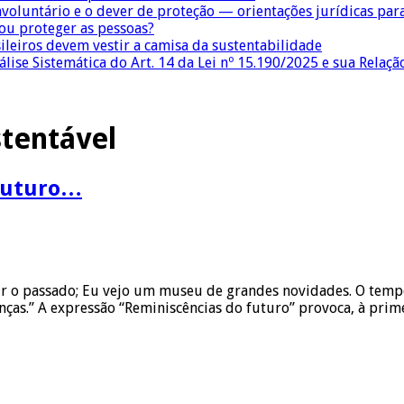
nvoluntário e o dever de proteção — orientações jurídicas pa
 ou proteger as pessoas?
sileiros devem vestir a camisa da sustentabilidade
lise Sistemática do Art. 14 da Lei nº 15.190/2025 e sua Relaçã
tentável
 futuro…
etir o passado; Eu vejo um museu de grandes novidades. O temp
ças.” A expressão “Reminiscências do futuro” provoca, à prim