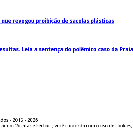
 que revogou proibição de sacolas plásticas
esuítas. Leia a sentença do polêmico caso da Prai
ados - 2015 - 2026
icar em "Aceitar e Fechar", você concorda com o uso de cookies,