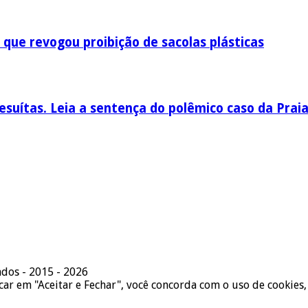
 que revogou proibição de sacolas plásticas
esuítas. Leia a sentença do polêmico caso da Prai
ados - 2015 - 2026
icar em "Aceitar e Fechar", você concorda com o uso de cookies,