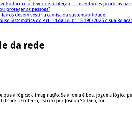
nvoluntário e o dever de proteção — orientações jurídicas pa
 ou proteger as pessoas?
sileiros devem vestir a camisa da sustentabilidade
lise Sistemática do Art. 14 da Lei nº 15.190/2025 e sua Relaçã
de da rede
e que a lógica: a imaginação. Se a ideia é boa, jogue a lógica pe
chcock. O roteiro, escrito por Joseph Stefano, foi …