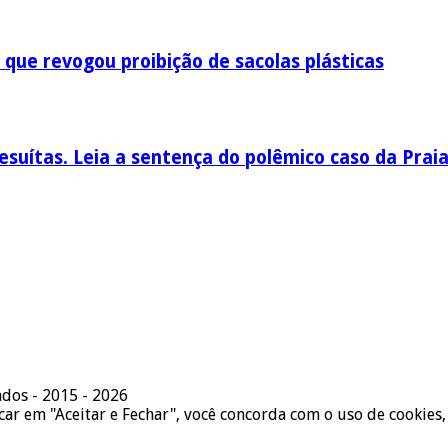
 que revogou proibição de sacolas plásticas
esuítas. Leia a sentença do polêmico caso da Prai
ados - 2015 - 2026
icar em "Aceitar e Fechar", você concorda com o uso de cookies,