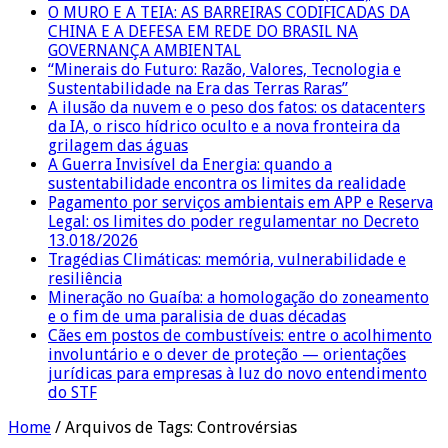
O MURO E A TEIA: AS BARREIRAS CODIFICADAS DA
CHINA E A DEFESA EM REDE DO BRASIL NA
GOVERNANÇA AMBIENTAL
“Minerais do Futuro: Razão, Valores, Tecnologia e
Sustentabilidade na Era das Terras Raras”
A ilusão da nuvem e o peso dos fatos: os datacenters
da IA, o risco hídrico oculto e a nova fronteira da
grilagem das águas
A Guerra Invisível da Energia: quando a
sustentabilidade encontra os limites da realidade
Pagamento por serviços ambientais em APP e Reserva
Legal: os limites do poder regulamentar no Decreto
13.018/2026
Tragédias Climáticas: memória, vulnerabilidade e
resiliência
Mineração no Guaíba: a homologação do zoneamento
e o fim de uma paralisia de duas décadas
Cães em postos de combustíveis: entre o acolhimento
involuntário e o dever de proteção — orientações
jurídicas para empresas à luz do novo entendimento
do STF
Home
/
Arquivos de Tags: Controvérsias