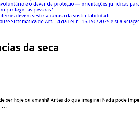
nvoluntário e o dever de proteção — orientações jurídicas pa
 ou proteger as pessoas?
sileiros devem vestir a camisa da sustentabilidade
lise Sistemática do Art. 14 da Lei nº 15.190/2025 e sua Relaçã
cias da seca
i Pode ser hoje ou amanhã Antes do que imaginei Nada pode im
, …