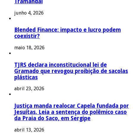
Tramandaí
junho 4, 2026
Blended Finance: impacto e lucro podem
coexistir?
maio 18, 2026
TJRS declara inconstitucional lei de
Gramado que revogou proibição de sacolas
plásticas
abril 23, 2026
Justiça manda realocar Capela fundada por
Jesuítas. Leia a sentença do polêmico caso
da Praia do Saco, em Sergipe
abril 13, 2026