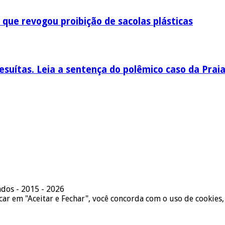
 que revogou proibição de sacolas plásticas
esuítas. Leia a sentença do polêmico caso da Prai
ados - 2015 - 2026
icar em "Aceitar e Fechar", você concorda com o uso de cookies,