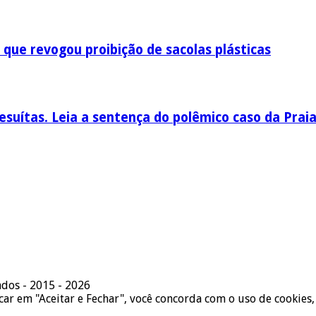
 que revogou proibição de sacolas plásticas
esuítas. Leia a sentença do polêmico caso da Prai
ados - 2015 - 2026
icar em "Aceitar e Fechar", você concorda com o uso de cookies,