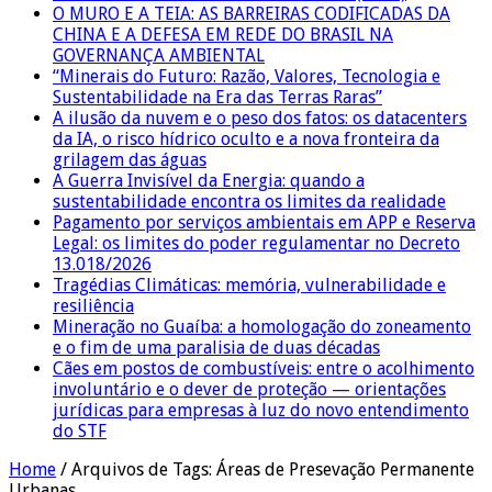
O MURO E A TEIA: AS BARREIRAS CODIFICADAS DA
CHINA E A DEFESA EM REDE DO BRASIL NA
GOVERNANÇA AMBIENTAL
“Minerais do Futuro: Razão, Valores, Tecnologia e
Sustentabilidade na Era das Terras Raras”
A ilusão da nuvem e o peso dos fatos: os datacenters
da IA, o risco hídrico oculto e a nova fronteira da
grilagem das águas
A Guerra Invisível da Energia: quando a
sustentabilidade encontra os limites da realidade
Pagamento por serviços ambientais em APP e Reserva
Legal: os limites do poder regulamentar no Decreto
13.018/2026
Tragédias Climáticas: memória, vulnerabilidade e
resiliência
Mineração no Guaíba: a homologação do zoneamento
e o fim de uma paralisia de duas décadas
Cães em postos de combustíveis: entre o acolhimento
involuntário e o dever de proteção — orientações
jurídicas para empresas à luz do novo entendimento
do STF
Home
/
Arquivos de Tags: Áreas de Presevação Permanente
Urbanas