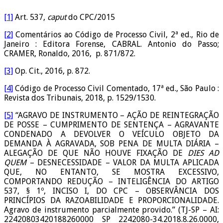
[1]
Art. 537,
caput
do CPC/2015
[2]
Comentários ao Código de Processo Civil, 2ª ed., Rio de
Janeiro : Editora Forense, CABRAL. Antonio do Passo;
CRAMER, Ronaldo, 2016, p. 871/872.
[3]
Op. Cit., 2016, p. 872.
[4]
Código de Processo Civil Comentado, 17ª ed., São Paulo :
Revista dos Tribunais, 2018, p. 1529/1530.
[5]
“AGRAVO DE INSTRUMENTO – AÇÃO DE REINTEGRAÇÃO
DE POSSE – CUMPRIMENTO DE SENTENÇA – AGRAVANTE
CONDENADO A DEVOLVER O VEÍCULO OBJETO DA
DEMANDA À AGRAVADA, SOB PENA DE MULTA DIÁRIA –
ALEGAÇÃO DE QUE NÃO HOUVE FIXAÇÃO DE
DIES AD
QUEM
– DESNECESSIDADE – VALOR DA MULTA APLICADA
QUE, NO ENTANTO, SE MOSTRA EXCESSIVO,
COMPORTANDO REDUÇÃO – INTELIGÊNCIA DO ARTIGO
537, § 1º, INCISO I, DO CPC – OBSERVÂNCIA DOS
PRINCÍPIOS DA RAZOABILIDADE E PROPORCIONALIDADE.
Agravo de instrumento parcialmente provido.” (TJ-SP – AI:
22420803420188260000 SP 2242080-34.2018.8.26.0000,