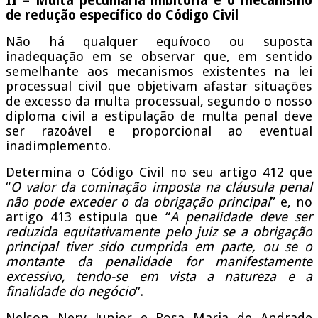
II – Multa pecuniária inibitória e o mecanismo
de redução específico do Código Civil
Não há qualquer equívoco ou suposta
inadequação em se observar que, em sentido
semelhante aos mecanismos existentes na lei
processual civil que objetivam afastar situações
de excesso da multa processual, segundo o nosso
diploma civil a estipulação de multa penal deve
ser razoável e proporcional ao eventual
inadimplemento.
Determina o Código Civil no seu artigo 412 que
“
O valor da cominação imposta na cláusula penal
não pode exceder o da obrigação principal
” e, no
artigo 413 estipula que “
A penalidade deve ser
reduzida equitativamente pelo juiz se a obrigação
principal tiver sido cumprida em parte, ou se o
montante da penalidade for manifestamente
excessivo, tendo-se em vista a natureza e a
finalidade do negócio
”.
Nelson Nery Junior e Rosa Maria de Andrade