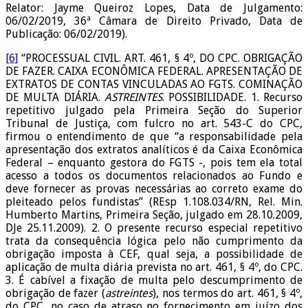
Relator: Jayme Queiroz Lopes, Data de Julgamento:
06/02/2019, 36ª Câmara de Direito Privado, Data de
Publicação: 06/02/2019).
[6]
“PROCESSUAL CIVIL. ART. 461, § 4º, DO CPC. OBRIGAÇÃO
DE FAZER. CAIXA ECONÔMICA FEDERAL. APRESENTAÇÃO DE
EXTRATOS DE CONTAS VINCULADAS AO FGTS. COMINAÇÃO
DE MULTA DIÁRIA.
ASTREINTES
. POSSIBILIDADE. 1. Recurso
repetitivo julgado pela Primeira Seção do Superior
Tribunal de Justiça, com fulcro no art. 543-C do CPC,
firmou o entendimento de que “a responsabilidade pela
apresentação dos extratos analíticos é da Caixa Econômica
Federal – enquanto gestora do FGTS -, pois tem ela total
acesso a todos os documentos relacionados ao Fundo e
deve fornecer as provas necessárias ao correto exame do
pleiteado pelos fundistas” (REsp 1.108.034/RN, Rel. Min.
Humberto Martins, Primeira Seção, julgado em 28.10.2009,
DJe 25.11.2009). 2. O presente recurso especial repetitivo
trata da consequência lógica pelo não cumprimento da
obrigação imposta à CEF, qual seja, a possibilidade de
aplicação de multa diária prevista no art. 461, § 4º, do CPC.
3. É cabível a fixação de multa pelo descumprimento de
obrigação de fazer (
astreintes
), nos termos do art. 461, § 4º,
do CPC, no caso de atraso no fornecimento em juízo dos