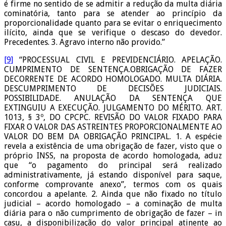
é firme no sentido de se admitir a redução da multa diária
cominatória, tanto para se atender ao princípio da
proporcionalidade quanto para se evitar o enriquecimento
ilícito, ainda que se verifique o descaso do devedor.
Precedentes. 3. Agravo interno não provido.”
[9]
“PROCESSUAL CIVIL E PREVIDENCIÁRIO. APELAÇÃO.
CUMPRIMENTO DE SENTENÇA.OBRIGAÇÃO DE FAZER
DECORRENTE DE ACORDO HOMOLOGADO. MULTA DIÁRIA.
DESCUMPRIMENTO DE DECISÕES JUDICIAIS.
POSSIBILIDADE. ANULAÇÃO DA SENTENÇA QUE
EXTINGUIU A EXECUÇÃO. JULGAMENTO DO MÉRITO. ART.
1013, § 3º, DO CPCPC. REVISÃO DO VALOR FIXADO PARA
FIXAR O VALOR DAS ASTREINTES PROPORCIONALMENTE AO
VALOR DO BEM DA OBRIGAÇÃO PRINCIPAL. 1. A espécie
revela a existência de uma obrigação de fazer, visto que o
próprio INSS, na proposta de acordo homologada, aduz
que “o pagamento do principal será realizado
administrativamente, já estando disponível para saque,
conforme comprovante anexo”, termos com os quais
concordou a apelante. 2. Ainda que não fixado no título
judicial – acordo homologado – a cominação de multa
diária para o não cumprimento de obrigação de fazer – in
casu, a disponibilização do valor principal atinente ao