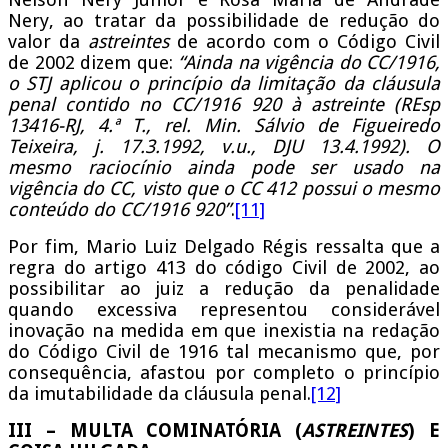
Nery, ao tratar da possibilidade de redução do
valor da
astreintes
de acordo com o Código Civil
de 2002 dizem que:
“Ainda na vigência do CC/1916,
o STJ aplicou o princípio da limitação da cláusula
penal contido no CC/1916 920 à astreinte (REsp
13416-RJ, 4.ª T., rel. Min. Sálvio de Figueiredo
Teixeira, j. 17.3.1992, v.u., DJU 13.4.1992). O
mesmo raciocínio ainda pode ser usado na
vigência do CC, visto que o CC 412 possui o mesmo
conteúdo do CC/1916 920”
.
[11]
Por fim, Mario Luiz Delgado Régis ressalta que a
regra do artigo 413 do código Civil de 2002, ao
possibilitar ao juiz a redução da penalidade
quando excessiva representou considerável
inovação na medida em que inexistia na redação
do Código Civil de 1916 tal mecanismo que, por
consequência, afastou por completo o princípio
da imutabilidade da cláusula penal.
[12]
III – MULTA COMINATÓRIA (
ASTREINTES
) E