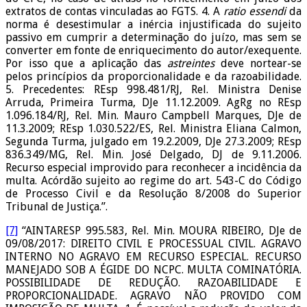
extratos de contas vinculadas ao FGTS. 4. A
ratio essendi
da
norma é desestimular a inércia injustificada do sujeito
passivo em cumprir a determinação do juízo, mas sem se
converter em fonte de enriquecimento do autor/exequente.
Por isso que a aplicação das
astreintes
deve nortear-se
pelos princípios da proporcionalidade e da razoabilidade.
5. Precedentes: REsp 998.481/RJ, Rel. Ministra Denise
Arruda, Primeira Turma, DJe 11.12.2009. AgRg no REsp
1.096.184/RJ, Rel. Min. Mauro Campbell Marques, DJe de
11.3.2009; REsp 1.030.522/ES, Rel. Ministra Eliana Calmon,
Segunda Turma, julgado em 19.2.2009, DJe 27.3.2009; REsp
836.349/MG, Rel. Min. José Delgado, DJ de 9.11.2006.
Recurso especial improvido para reconhecer a incidência da
multa. Acórdão sujeito ao regime do art. 543-C do Código
de Processo Civil e da Resolução 8/2008 do Superior
Tribunal de Justiça.”.
[7]
“AINTARESP 995.583, Rel. Min. MOURA RIBEIRO, DJe de
09/08/2017: DIREITO CIVIL E PROCESSUAL CIVIL. AGRAVO
INTERNO NO AGRAVO EM RECURSO ESPECIAL. RECURSO
MANEJADO SOB A ÉGIDE DO NCPC. MULTA COMINATÓRIA.
POSSIBILIDADE DE REDUÇÃO. RAZOABILIDADE E
PROPORCIONALIDADE. AGRAVO NÃO PROVIDO COM