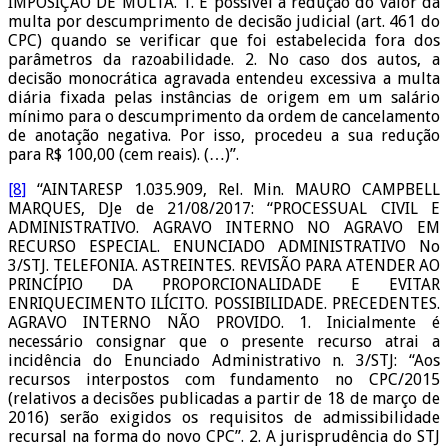
IMPOSIÇÃO DE MULTA. 1. É possível a redução do valor da
multa por descumprimento de decisão judicial (art. 461 do
CPC) quando se verificar que foi estabelecida fora dos
parâmetros da razoabilidade. 2. No caso dos autos, a
decisão monocrática agravada entendeu excessiva a multa
diária fixada pelas instâncias de origem em um salário
mínimo para o descumprimento da ordem de cancelamento
de anotação negativa. Por isso, procedeu a sua redução
para R$ 100,00 (cem reais). (…)”.
[8]
“AINTARESP 1.035.909, Rel. Min. MAURO CAMPBELL
MARQUES, DJe de 21/08/2017: “PROCESSUAL CIVIL E
ADMINISTRATIVO. AGRAVO INTERNO NO AGRAVO EM
RECURSO ESPECIAL. ENUNCIADO ADMINISTRATIVO No
3/STJ. TELEFONIA. ASTREINTES. REVISÃO PARA ATENDER AO
PRINCÍPIO DA PROPORCIONALIDADE E EVITAR
ENRIQUECIMENTO ILÍCITO. POSSIBILIDADE. PRECEDENTES.
AGRAVO INTERNO NÃO PROVIDO. 1. Inicialmente é
necessário consignar que o presente recurso atrai a
incidência do Enunciado Administrativo n. 3/STJ: “Aos
recursos interpostos com fundamento no CPC/2015
(relativos a decisões publicadas a partir de 18 de março de
2016) serão exigidos os requisitos de admissibilidade
recursal na forma do novo CPC”. 2. A jurisprudência do STJ