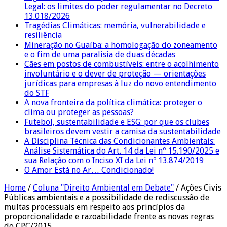
Legal: os limites do poder regulamentar no Decreto
13.018/2026
Tragédias Climáticas: memória, vulnerabilidade e
resiliência
Mineração no Guaíba: a homologação do zoneamento
e o fim de uma paralisia de duas décadas
Cães em postos de combustíveis: entre o acolhimento
involuntário e o dever de proteção — orientações
jurídicas para empresas à luz do novo entendimento
do STF
A nova fronteira da política climática: proteger o
clima ou proteger as pessoas?
Futebol, sustentabilidade e ESG: por que os clubes
brasileiros devem vestir a camisa da sustentabilidade
A Disciplina Técnica das Condicionantes Ambientais:
Análise Sistemática do Art. 14 da Lei nº 15.190/2025 e
sua Relação com o Inciso XI da Lei nº 13.874/2019
O Amor Está no Ar… Condicionado!
Home
/
Coluna "Direito Ambiental em Debate"
/
Ações Civis
Públicas ambientais e a possibilidade de rediscussão de
multas processuais em respeito aos princípios da
proporcionalidade e razoabilidade frente as novas regras
do CPC/2015