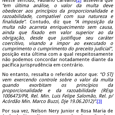
Neste sentido, Fabiano Carvalho
[2]
assevera que
“em última análise, o valor da multa deve
obedecer aos princípios da proporcionalidade e
razoabilidade, compatível com sua natureza e
finalidade”
. Contudo, diz que
“A imposição da
multa não acarreta enriquecimento sem causa,
ainda que fixado em valor superior ao da
obrigação, desde que justifique seu caráter
coercitivo, visando a impor ao executado o
cumprimento o cumprimento do preceito judicial”
,
posição esta última com a qual respeitosamente
não podemos concordar notadamente diante da
pacífica jurisprudência em contrário.
No entanto, ressalta o referido autor que:
“O STJ
vem exercendo controle sobre o valor da multa
quando exorbitam os princípios da
proporcionalidade e da razoabilidade (REsp
1006473/PR, Rel. Min. Luis Felipe Salomão, Rel. p/
Acórdão Min. Marco Buzzi, Dje 19.06.2012)”
.
[3]
Por sua vez, Nelson Nery Junior e Rosa Maria de