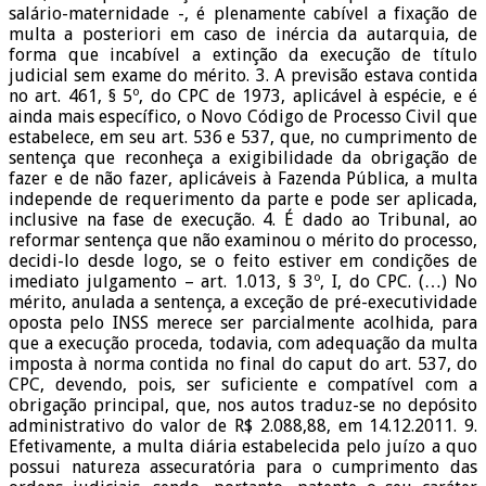
salário-maternidade -, é plenamente cabível a fixação de
multa a posteriori em caso de inércia da autarquia, de
forma que incabível a extinção da execução de título
judicial sem exame do mérito. 3. A previsão estava contida
no art. 461, § 5º, do CPC de 1973, aplicável à espécie, e é
ainda mais específico, o Novo Código de Processo Civil que
estabelece, em seu art. 536 e 537, que, no cumprimento de
sentença que reconheça a exigibilidade da obrigação de
fazer e de não fazer, aplicáveis à Fazenda Pública, a multa
independe de requerimento da parte e pode ser aplicada,
inclusive na fase de execução. 4. É dado ao Tribunal, ao
reformar sentença que não examinou o mérito do processo,
decidi-lo desde logo, se o feito estiver em condições de
imediato julgamento – art. 1.013, § 3º, I, do CPC. (…) No
mérito, anulada a sentença, a exceção de pré-executividade
oposta pelo INSS merece ser parcialmente acolhida, para
que a execução proceda, todavia, com adequação da multa
imposta à norma contida no final do caput do art. 537, do
CPC, devendo, pois, ser suficiente e compatível com a
obrigação principal, que, nos autos traduz-se no depósito
administrativo do valor de R$ 2.088,88, em 14.12.2011. 9.
Efetivamente, a multa diária estabelecida pelo juízo a quo
possui natureza assecuratória para o cumprimento das