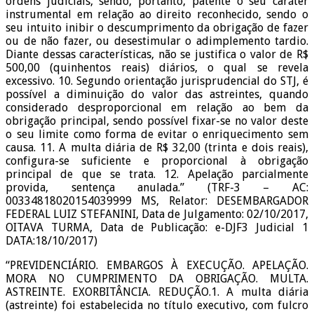
ordens judiciais, sendo, portanto, patente o seu caráter
instrumental em relação ao direito reconhecido, sendo o
seu intuito inibir o descumprimento da obrigação de fazer
ou de não fazer, ou desestimular o adimplemento tardio.
Diante dessas características, não se justifica o valor de R$
500,00 (quinhentos reais) diários, o qual se revela
excessivo. 10. Segundo orientação jurisprudencial do STJ, é
possível a diminuição do valor das astreintes, quando
considerado desproporcional em relação ao bem da
obrigação principal, sendo possível fixar-se no valor deste
o seu limite como forma de evitar o enriquecimento sem
causa. 11. A multa diária de R$ 32,00 (trinta e dois reais),
configura-se suficiente e proporcional à obrigação
principal de que se trata. 12. Apelação parcialmente
provida, sentença anulada.” (TRF-3 – AC:
00334818020154039999 MS, Relator: DESEMBARGADOR
FEDERAL LUIZ STEFANINI, Data de Julgamento: 02/10/2017,
OITAVA TURMA, Data de Publicação: e-DJF3 Judicial 1
DATA:18/10/2017)
“PREVIDENCIÁRIO. EMBARGOS À EXECUÇÃO. APELAÇÃO.
MORA NO CUMPRIMENTO DA OBRIGAÇÃO. MULTA.
ASTREINTE. EXORBITÂNCIA. REDUÇÃO.1. A multa diária
(astreinte) foi estabelecida no título executivo, com fulcro