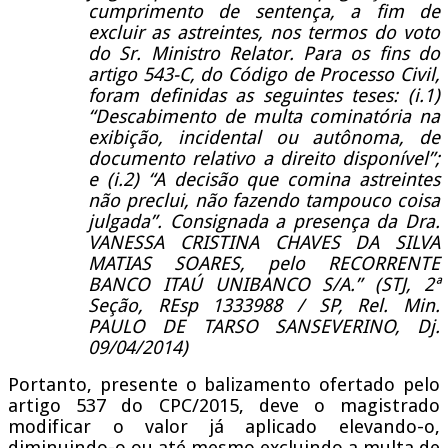
cumprimento de sentença, a fim de
excluir as astreintes, nos termos do voto
do Sr. Ministro Relator. Para os fins do
artigo 543-C, do Código de Processo Civil,
foram definidas as seguintes teses: (i.1)
“Descabimento de multa cominatória na
exibição, incidental ou autônoma, de
documento relativo a direito disponível”;
e (i.2) “A decisão que comina astreintes
não preclui, não fazendo tampouco coisa
julgada”. Consignada a presença da Dra.
VANESSA CRISTINA CHAVES DA SILVA
MATIAS SOARES, pelo RECORRENTE
BANCO ITAÚ UNIBANCO S/A.” (STJ, 2ª
Seção, REsp 1333988 / SP, Rel. Min.
PAULO DE TARSO SANSEVERINO, Dj.
09/04/2014)
Portanto, presente o balizamento ofertado pelo
artigo 537 do CPC/2015, deve o magistrado
modificar o valor já aplicado elevando-o,
diminuindo-o ou até mesmo excluindo a multa de